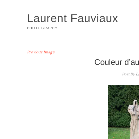
Skip
to
Laurent Fauviaux
content
PHOTOGRAPHY
Previous Image
Couleur d’a
Post By
L