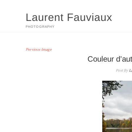
Skip
to
Laurent Fauviaux
content
PHOTOGRAPHY
Previous Image
Couleur d’au
Post By
L