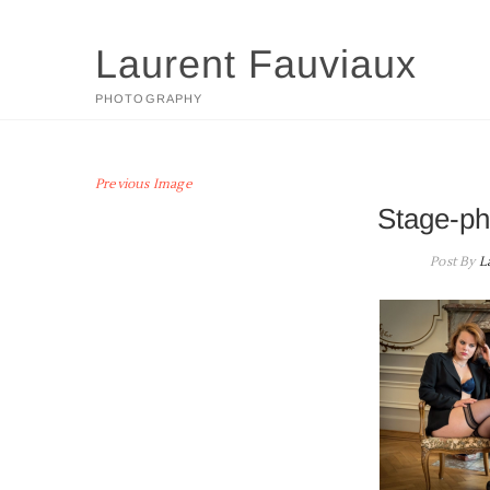
Skip
to
Laurent Fauviaux
content
PHOTOGRAPHY
Previous Image
Stage-ph
Post By
L