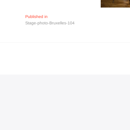
Navigation
Published in
Stage-photo-Bruxelles-104
de
l’article