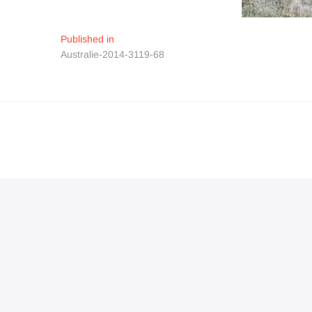
Navigation
Published in
Australie-2014-3119-68
de
l’article