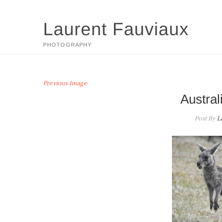
Skip
to
Laurent Fauviaux
content
PHOTOGRAPHY
Previous Image
Austra
Post By
L