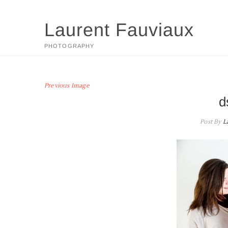
Skip
to
Laurent Fauviaux
content
PHOTOGRAPHY
Previous Image
d
Post By
L