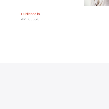
Navigation
Published in
dsc_0556-8
de
l’article