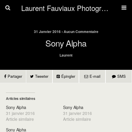
Laurent Fauviaux Photography
31 Janvier 2016 • Aucun Commentaire
Sony Alpha
Laurent
Partager
Tweeter
Épingler
E-mail
SMS
Articles similaires
Sony Alpha
Sony Alpha
31 janvier 2016
31 janvier 2016
Article similaire
Article similaire
Sony Alpha