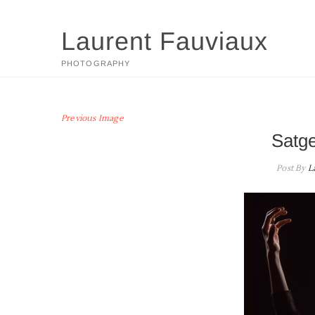
Skip
to
Laurent Fauviaux
content
PHOTOGRAPHY
Previous Image
Satg
Post By
L