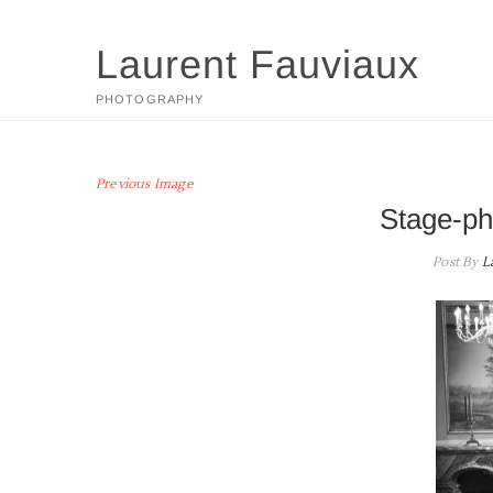
Skip
to
Laurent Fauviaux
content
PHOTOGRAPHY
Previous Image
Stage-ph
Post By
L