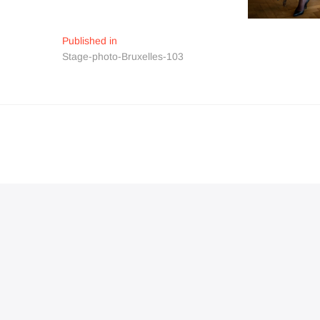
Navigation
Published in
Stage-photo-Bruxelles-103
de
l’article