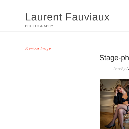
Skip
to
Laurent Fauviaux
content
PHOTOGRAPHY
Previous Image
Stage-ph
Post By
L