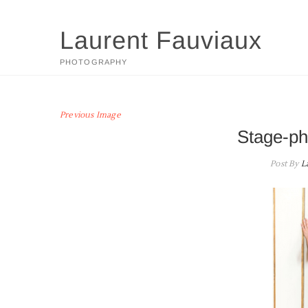
Skip
to
Laurent Fauviaux
content
PHOTOGRAPHY
Previous Image
Stage-ph
Post By
L