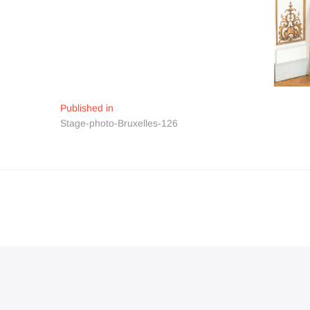
Navigation
Published in
Stage-photo-Bruxelles-126
de
l’article