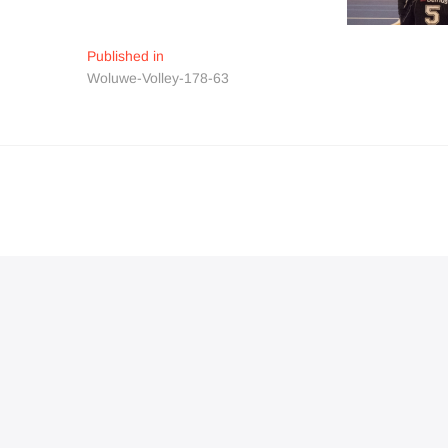
Navigation
Published in
Woluwe-Volley-178-63
de
l’article